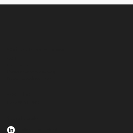
Weitere Informationen
AGB
Impressum
Datenschutzvereinbarung
Nutzungsbedingungen
Über Uns
Über PROTH!NX
Soziale Links
Follow us on LinkedIn