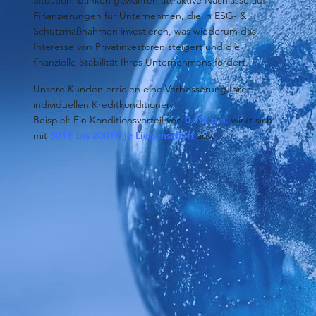
Situation. Banken gewähren attraktive Nachlässe auf
Finanzierungen für Unternehmen, die in ESG- &
Schutzmaßnahmen investieren, was wiederum das
Interesse von Privatinvestoren steigert und die
finanzielle Stabilität Ihres Unternehmens fördert.​
Unsere Kunden erzielen eine Verbesserung Ihrer
individuellen Kreditkonditionen.
Beispiel: Ein Konditionsvorteil von
0,1% p.a.
wirkt sich
mit
50T€ bis 200T€ je Liegenschaft
aus.